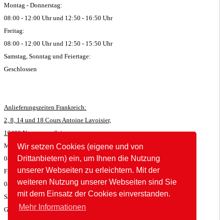
Montag - Donnerstag:
08:00 - 12:00 Uhr und 12:50 - 16:50 Uhr
Freitag:
08:00 - 12:00 Uhr und 12:50 - 15:50 Uhr
Samstag, Sonntag und Feiertage:
Geschlossen
Anlieferungszeiten Frankreich:
2, 8, 14 und 18 Cours Antoine Lavoisier,
10400 Nogent-sur-Seine:
Montag - Donnerstag:
Wir setzen Cookies (eigene und von
Drittanbietern) ein, um Ihnen die Nutzung
08:00 - 11:45 Uhr und 12:50 - 16:35 Uhr
unserer Webseiten zu erleichtern. Mit der
Freitag:
weiteren Nutzung unserer Webseiten sind Sie
08:00 - 11:45 Uhr und 12:50 - 15:35 Uhr
mit dem Einsatz der Cookies einverstanden.
Samstag, Sonntag und Feiertage:
Mehr Informationen
Geschlossen