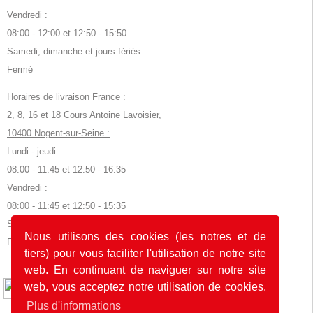
Vendredi :
08:00 - 12:00 et 12:50 - 15:50
Samedi, dimanche et jours fériés :
Fermé
Horaires de livraison France :
2, 8, 16 et 18 Cours Antoine Lavoisier,
10400 Nogent-sur-Seine :
Lundi - jeudi :
08:00 - 11:45 et 12:50 - 16:35
Vendredi :
08:00 - 11:45 et 12:50 - 15:35
Samedi, dimanche et jours fériés :
Nous utilisons des cookies (les notres et de
Fermé
tiers) pour vous faciliter l'utilisation de notre site
web. En continuant de naviguer sur notre site
© 2026 by POK
web, vous acceptez notre utilisation de cookies.
Plus d'informations