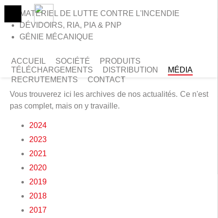
MATÈRIEL DE LUTTE CONTRE L'INCENDIE
DÉVIDOIRS, RIA, PIA & PNP
GÉNIE MÉCANIQUE
>
Accueil
>
Actualités archivées
ACTUALITÉS ARCHIVÉES
ACCUEIL
SOCIÉTÉ
PRODUITS
TÉLÉCHARGEMENTS
DISTRIBUTION
MÉDIA
Retour sur le passé
RECRUTEMENTS
CONTACT
Vous trouverez ici les archives de nos actualités. Ce n'est
pas complet, mais on y travaille.
2024
2023
2021
2020
2019
2018
2017